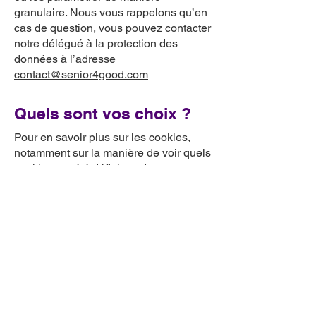
granulaire. Nous vous rappelons qu’en
cas de question, vous pouvez contacter
notre délégué à la protection des
données à l’adresse
contact@senior4good.com
Quels sont vos choix ?
Pour en savoir plus sur les cookies,
notamment sur la manière de voir quels
cookies ont été définis et de
comprendre comment les gérer, les
supprimer ou les bloquer, visitez
https://aboutcookies.org/
ou
https://www.allaboutcookies.org/fr/.
Il est également possible d'empêcher
votre navigateur d'accepter les cookies
en modifiant les paramètres concernés